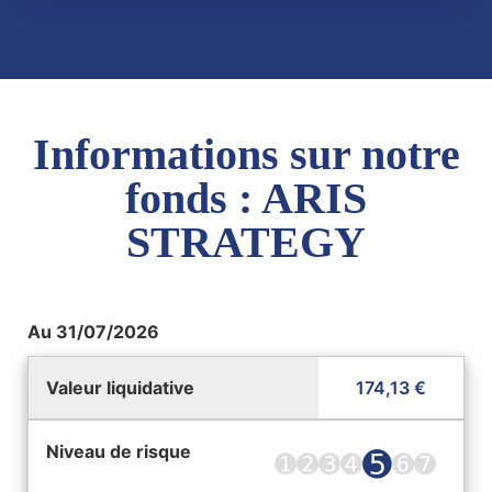
Informations sur notre
fonds : ARIS
STRATEGY
Au 31/07/2026
Valeur liquidative
174,13 €
Niveau de risque
➎
➊
➋
➌
➍
➏
➐